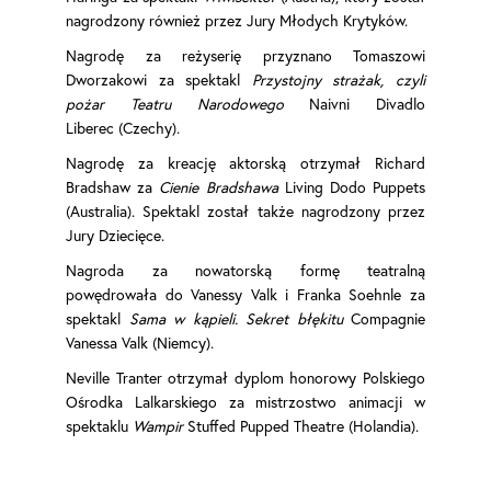
nagrodzony również przez Jury Młodych Krytyków.
Nagrodę za reżyserię przyznano Tomaszowi
Dworzakowi za spektakl
Przystojny strażak, czyli
pożar Teatru Narodowego
Naivni Divadlo
Liberec (Czechy).
Nagrodę za kreację aktorską otrzymał Richard
Bradshaw za
Cienie Bradshawa
Living Dodo Puppets
(Australia). Spektakl został także nagrodzony przez
Jury Dziecięce.
Nagroda za nowatorską formę teatralną
powędrowała do Vanessy Valk i Franka Soehnle za
spektakl
Sama w kąpieli. Sekret błękitu
Compagnie
Vanessa Valk (Niemcy).
Neville Tranter otrzymał dyplom honorowy Polskiego
Ośrodka Lalkarskiego za mistrzostwo animacji w
spektaklu
Wampir
Stuffed Pupped Theatre (Holandia).