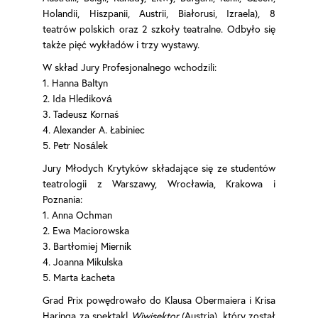
Holandii, Hiszpanii, Austrii, Białorusi, Izraela), 8
teatrów polskich oraz 2 szkoły teatralne. Odbyło się
także pięć wykładów i trzy wystawy.
W skład Jury Profesjonalnego wchodzili:
1. Hanna Baltyn
2. Ida Hlediková
3. Tadeusz Kornaś
4. Alexander A. Łabiniec
5. Petr Nosálek
Jury Młodych Krytyków składające się ze studentów
teatrologii z Warszawy, Wrocławia, Krakowa i
Poznania:
1. Anna Ochman
2. Ewa Maciorowska
3. Bartłomiej Miernik
4. Joanna Mikulska
5. Marta Łacheta
Grad Prix powędrowało do Klausa Obermaiera i Krisa
Haringa za spektakl
Wiwisektor
(Austria), który został